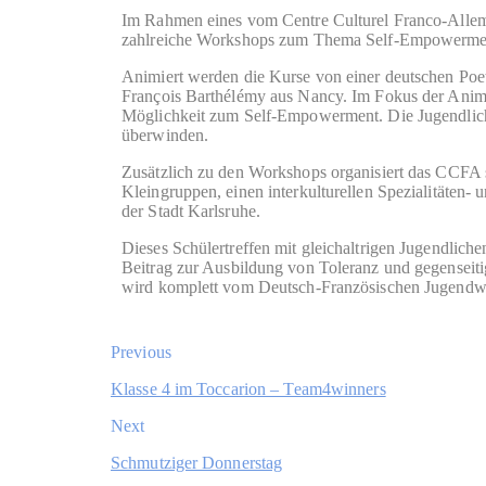
Im Rahmen eines vom Centre Culturel Franco-Allem
zahlreiche Workshops zum Thema Self-Empowerme
Animiert werden die Kurse von einer deutschen Poe
François Barthélémy aus Nancy. Im Fokus der Anima
Möglichkeit zum Self-Empowerment. Die Jugendlich
überwinden.
Zusätzlich zu den Workshops organisiert das CCFA sp
Kleingruppen, einen interkulturellen Spezialitäten-
der Stadt Karlsruhe.
Dieses Schülertreffen mit gleichaltrigen Jugendliche
Beitrag zur Ausbildung von Toleranz und gegenseit
wird komplett vom Deutsch-Französischen Jugendwer
Previous
Klasse 4 im Toccarion – Team4winners
Next
Schmutziger Donnerstag