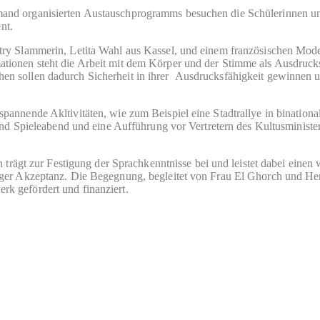
and organisierten Austauschprogramms besuchen die Schülerinnen u
nt.
try Slammerin, Letita Wahl aus Kassel, und einem französischen Mode
tionen steht die Arbeit mit dem Körper und der Stimme als Ausdruck
en sollen dadurch Sicherheit in ihrer Ausdrucksfähigkeit gewinnen 
annende Akltivitäten, wie zum Beispiel eine Stadtrallye in binationa
 und Spieleabend und eine Aufführung vor Vertretern des Kultusminist
n trägt zur Festigung der Sprachkenntnisse bei und leistet dabei einen 
iger Akzeptanz. Die Begegnung, begleitet von Frau El Ghorch und He
k gefördert und finanziert.