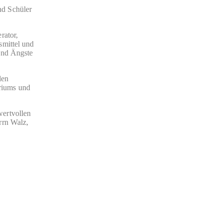
nd Schüler
rator,
smittel und
und Ängste
len
eriums und
wertvollen
rrn Walz,