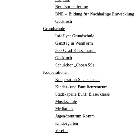
Berufsorientierung
BNE – Bildung für Nachhaltige Entwicklung
Guckloch
Grundschule
Infoflyer Grundschule
Ganztag in Wahlform
360-Grad-Klassenraum
Guckloch
Schulchor „ChorASSe“
Kooperationen
Kooperation Staatstheater
Kinder- und Familienzentrum
Stadtkapelle Bühl: Bläserklasse
Musikschule
Mediathek
Jugendzentrum Komm
Kindergärten
Vereine