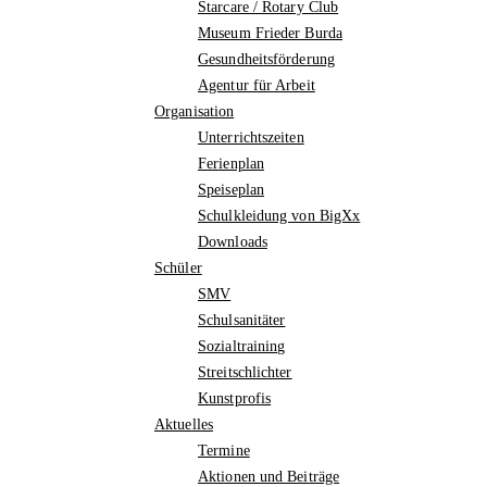
Starcare / Rotary Club
Museum Frieder Burda
Gesundheitsförderung
Agentur für Arbeit
Organisation
Unterrichtszeiten
Ferienplan
Speiseplan
Schulkleidung von BigXx
Downloads
Schüler
SMV
Schulsanitäter
Sozialtraining
Streitschlichter
Kunstprofis
Aktuelles
Termine
Aktionen und Beiträge