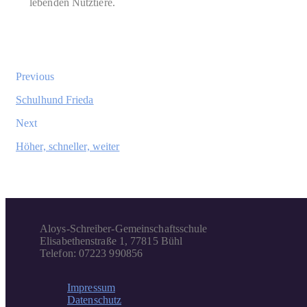
lebenden Nutztiere.
Previous
Schulhund Frieda
Next
Höher, schneller, weiter
Aloys-Schreiber-Gemeinschaftsschule
Elisabethenstraße 1, 77815 Bühl
Telefon: 07223 990856
Impressum
Datenschutz