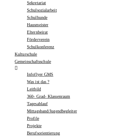
Sekretariat
Schulsozialarbeit
Schulhunde
Hausmeister
Elternbeirat
Förderverein
Schulkonferenz
Kulturschule
Gemeinschaftsschule
Infoflyer GMS
Was ist das ?
Leitbild
360- Grad- Klassenraum
Tagesablauf
Mittagsband/Jugendbegleiter
Profile
Projekte
Berufsorientierung