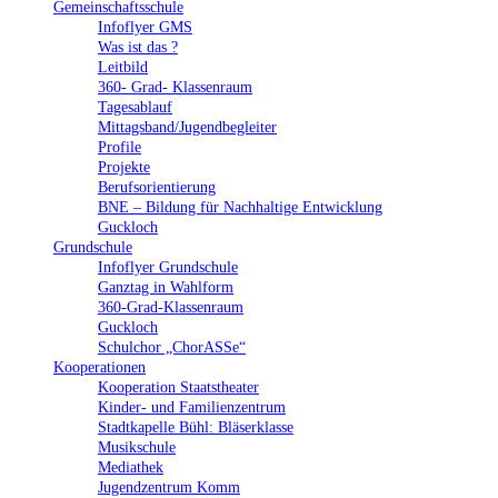
Gemeinschaftsschule
Infoflyer GMS
Was ist das ?
Leitbild
360- Grad- Klassenraum
Tagesablauf
Mittagsband/Jugendbegleiter
Profile
Projekte
Berufsorientierung
BNE – Bildung für Nachhaltige Entwicklung
Guckloch
Grundschule
Infoflyer Grundschule
Ganztag in Wahlform
360-Grad-Klassenraum
Guckloch
Schulchor „ChorASSe“
Kooperationen
Kooperation Staatstheater
Kinder- und Familienzentrum
Stadtkapelle Bühl: Bläserklasse
Musikschule
Mediathek
Jugendzentrum Komm