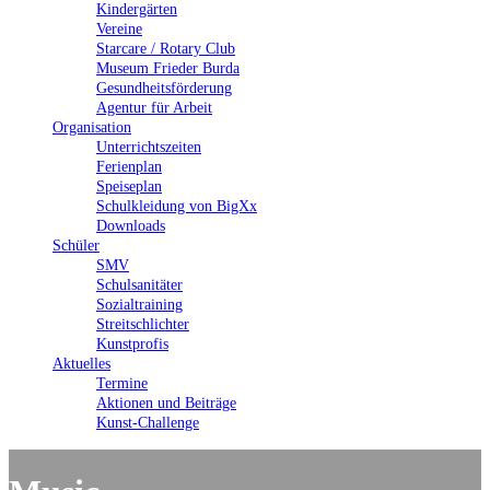
Kindergärten
Vereine
Starcare / Rotary Club
Museum Frieder Burda
Gesundheitsförderung
Agentur für Arbeit
Organisation
Unterrichtszeiten
Ferienplan
Speiseplan
Schulkleidung von BigXx
Downloads
Schüler
SMV
Schulsanitäter
Sozialtraining
Streitschlichter
Kunstprofis
Aktuelles
Termine
Aktionen und Beiträge
Kunst-Challenge