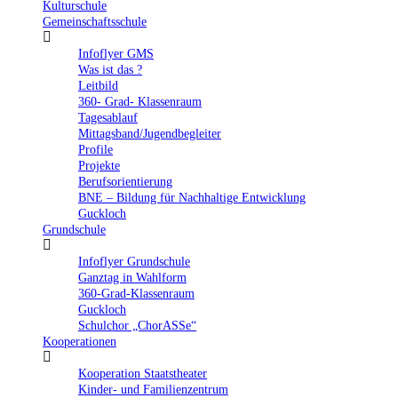
Kulturschule
Gemeinschaftsschule
Infoflyer GMS
Was ist das ?
Leitbild
360- Grad- Klassenraum
Tagesablauf
Mittagsband/Jugendbegleiter
Profile
Projekte
Berufsorientierung
BNE – Bildung für Nachhaltige Entwicklung
Guckloch
Grundschule
Infoflyer Grundschule
Ganztag in Wahlform
360-Grad-Klassenraum
Guckloch
Schulchor „ChorASSe“
Kooperationen
Kooperation Staatstheater
Kinder- und Familienzentrum