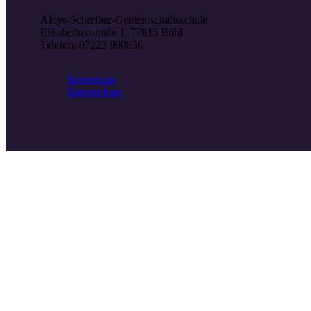
Aloys-Schreiber-Gemeinschaftsschule
Elisabethenstraße 1, 77815 Bühl
Telefon: 07223 990856
Impressum
Datenschutz