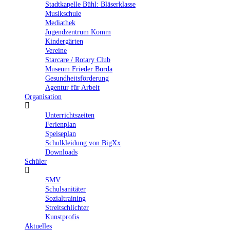
Stadtkapelle Bühl: Bläserklasse
Musikschule
Mediathek
Jugendzentrum Komm
Kindergärten
Vereine
Starcare / Rotary Club
Museum Frieder Burda
Gesundheitsförderung
Agentur für Arbeit
Organisation
Unterrichtszeiten
Ferienplan
Speiseplan
Schulkleidung von BigXx
Downloads
Schüler
SMV
Schulsanitäter
Sozialtraining
Streitschlichter
Kunstprofis
Aktuelles