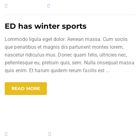
3. Februar 2017
Uncategorized
ED has winter sports
Lommodo ligula eget dolor. Aenean massa. Cum sociis
que penatibus et magnis dis parturient montes lorem,
nascetur ridiculus mus. Donec quam felis, ultricies nec,
pellentesque eu, pretium quis, sem. Nulla onsequat massa
quis enim. Et harum quidem rerum facilis est
…
READ MORE
30. Januar 2017
Uncategorized