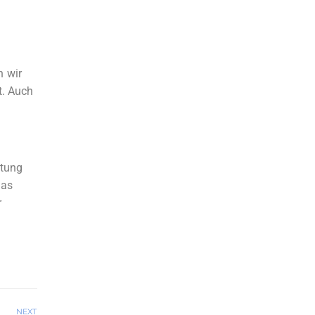
n wir
t. Auch
etung
Das
r
NEXT