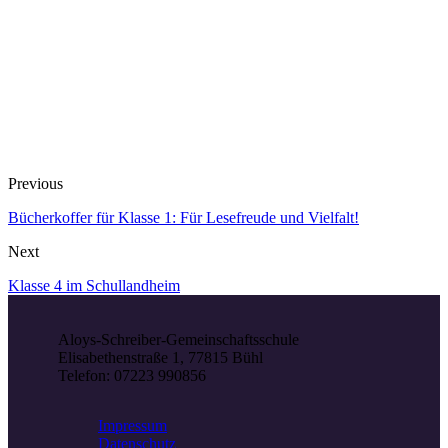
Previous
Bücherkoffer für Klasse 1: Für Lesefreude und Vielfalt!
Next
Klasse 4 im Schullandheim
Aloys-Schreiber-Gemeinschaftsschule
Elisabethenstraße 1, 77815 Bühl
Telefon: 07223 990856
Impressum
Datenschutz