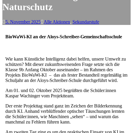
Naturschutz
5. November 2025
Alle Aktionen
,
Sekundarstufe
BioWaWi-KI an der Aloys-Schreiber-Gemeinschaftsschule
Wie kann Künstliche Intelligenz dabei helfen, unsere Umwelt zu
schützen? Mit dieser zukunftsweisenden Frage setzte sich die
Klasse 9b Anfang Oktober auseinander – im Rahmen des
Projekts BioWaWi-KI – das als fester Bestandteil regelmäßig im
Schuljahr an der Aloys-Schreiber-Schule durchgeführt wird.
Am 01. und 02. Oktober 2025 begrüßten die Schüler:innen
Kaspar Wachinger vom Projektteam.
Der erste Projekttag stand ganz im Zeichen der Bilderkennung
durch KI. Anhand verblüffender optischer Täuschungen lernten
die Schüler:innen, wie Maschinen „sehen“ – und warum das
manchmal zu Fehlern führen kann.
Am zweiten Tag ging es um den praktischen Einsatz von KI im