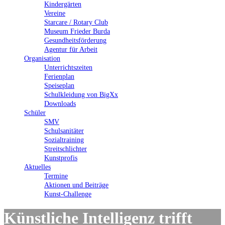
Kindergärten
Vereine
Starcare / Rotary Club
Museum Frieder Burda
Gesundheitsförderung
Agentur für Arbeit
Organisation
Unterrichtszeiten
Ferienplan
Speiseplan
Schulkleidung von BigXx
Downloads
Schüler
SMV
Schulsanitäter
Sozialtraining
Streitschlichter
Kunstprofis
Aktuelles
Termine
Aktionen und Beiträge
Kunst-Challenge
Künstliche Intelligenz trifft