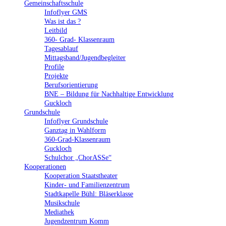
Gemeinschaftsschule
Infoflyer GMS
Was ist das ?
Leitbild
360- Grad- Klassenraum
Tagesablauf
Mittagsband/Jugendbegleiter
Profile
Projekte
Berufsorientierung
BNE – Bildung für Nachhaltige Entwicklung
Guckloch
Grundschule
Infoflyer Grundschule
Ganztag in Wahlform
360-Grad-Klassenraum
Guckloch
Schulchor „ChorASSe“
Kooperationen
Kooperation Staatstheater
Kinder- und Familienzentrum
Stadtkapelle Bühl: Bläserklasse
Musikschule
Mediathek
Jugendzentrum Komm