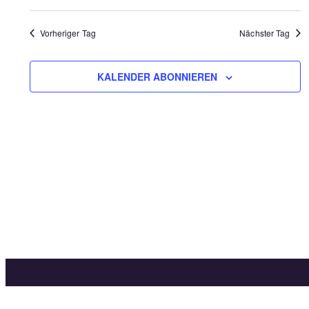
August
Datum
Such
An
wählen.
2026
Vorheriger Tag
Nächster Tag
Na
und
Ansic
KALENDER ABONNIEREN
Navi