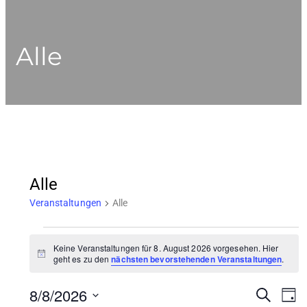
Alle
Alle
Veranstaltungen
Alle
Veranstaltungen
Keine Veranstaltungen für 8. August 2026 vorgesehen. Hier
Hinweis
für
geht es zu den
nächsten bevorstehenden Veranstaltungen
.
8.
8/8/2026
Vera
Ve
SUCHE
TAG