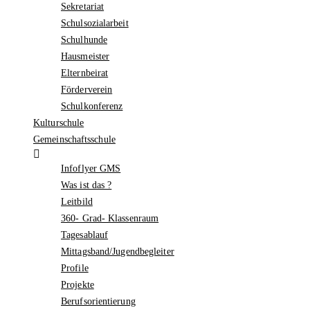
Sekretariat
Schulsozialarbeit
Schulhunde
Hausmeister
Elternbeirat
Förderverein
Schulkonferenz
Kulturschule
Gemeinschaftsschule
Infoflyer GMS
Was ist das ?
Leitbild
360- Grad- Klassenraum
Tagesablauf
Mittagsband/Jugendbegleiter
Profile
Projekte
Berufsorientierung