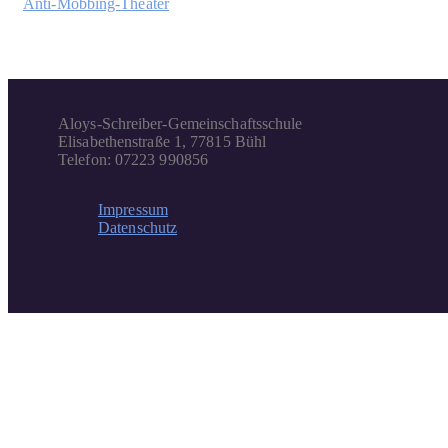
Anti-Mobbing-Theater
Aloys-Schreiber-Gemeinschaftsschule
Elisabethenstraße 1, 77815 Bühl
Telefon: 07223 990856
Impressum
Datenschutz