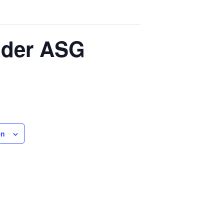
n der ASG
en